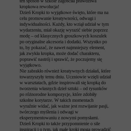
ten sposób w szkole zagościła prawdziwa
kropkowa rewolucja!
Dzień Kropki to wyjątkowe święto, które ma na
celu promowanie kreatywności, odwagi i
indywidualności. Każdy, kto wziął udział w tym
wydarzeniu, miał okazję wyrazić siebie poprzez
modę – od klasycznych groszkowych koszulek
po oryginalne akcesoria i dodatki. Wszystko po
to, by pokazać, że nawet najmniejszy element,
jak zwykła kropka, może dodać charakteru,
poprawić nastrój i sprawić, że poczujemy się
wyjątkowo.
Nie zabrakło również kreatywnych działań, które
towarzyszyły temu dniu. Uczniowie wzięli udział
w warsztatach, gdzie inspirowali się kropką do
tworzenia własnych dzieł sztuki – od rysunków
po różnorodne kompozycje, które zdobiły
szkolne korytarze. W takich momentach
wyraźnie widać, jak ważne jest rozwijanie pasji,
twórczego myślenia i odwagi w
eksperymentowaniu z nowymi pomysłami.
Dzień Kropki to także przypomnienie o sile
inspiracji i o tym, jak małe kroki mogą prowadzić