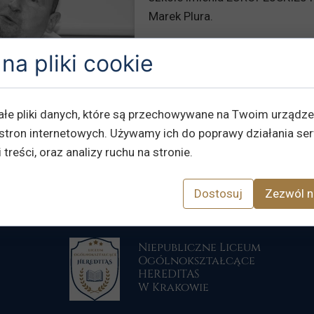
Marek Plura.
Marek Mirosław Plura (ur. 18 lipca
na pliki cookie
Katowicach) – polski polityk, psych
Sejm VI i VII kadencji, poseł do Pa
X kadencji.
ałe pliki danych, które są przechowywane na Twoim urządz
Założyciel fundacji EUROPEJSKA R
integracyjnych "Lepszy start" i "B
stron internetowych. Używamy ich do poprawy działania ser
 treści, oraz analizy ruchu na stronie.
Dostosuj
Zezwól n
Niepubliczne Liceum
Ogólnokształcące
HEREDITAS
W Krakowie