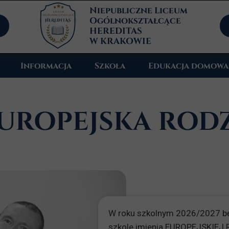
Niepubliczne Liceum
Ogólnokształcące
HEREDITAS
W KRAKOWIE
Informacja
Szkoła
Edukacja domowa
Profile kształcenia
Historia
UROPEJSKA ROD
Wydarzenia
Kadra
Zajęcia dodatkowe
Patron
Psycholog
W roku szkolnym 2026/2027 bę
szkole imienia EUROPEJSKIEJ R