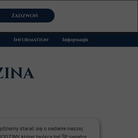
Zadzwoń
Information
Інформація
ZINA
dziemy starać się o nadanie naszej
ODZINY, której twórcą był ŚP senator