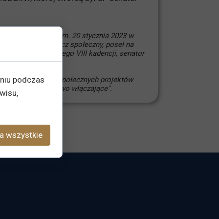
 1970 w Raciborzu, zm. 20 stycznia 2023 w
oterapeuta i działacz społeczny, poseł na
rlamentu Europejskiego VIII kadencji, senator
eniu podczas
ODZINA, inicjator społecznych projektów
udujemy społeczeństwo włączające".
wisu,
a wszystkie