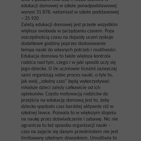
edukacji domowej w szkole ponadpodstawowej
wynosi 31 878, natomiast w szkole podstawowej
– 25 920
Zaletą edukacji domowej jest przede wszystkim
większa swoboda w zarządzaniu czasem. Poza
oszczędnością czasu na dojazdy uczeń zyskuje
dodatkowe godziny poprzez dostosowanie
tempa nauki do własnych potrzeb i możliwości.
Edukacja domowa to także większa kontrola
rodzica nad tym, czego i w jaki sposób uczy się
jego dziecko. O ile uczniowie licealni zazwyczaj
sami organizują sobie proces nauki, o tyle to,
jak swój „szkolny czas” będą wykorzystywać
młodsze dzieci zależy całkowicie od ich
opiekunów. Często motywacją rodziców do
przejścia na edukację domową jest to, żeby
dziecko spędzało czas bardziej aktywnie niż w
szkolnej ławce. Pozwala to w większym stopniu
na naukę przez doświadczenie i zabawę. Nic nie
ogranicza tu też sposobu organizacji nauki –
czas na zajęcie się danym przedmiotem nie jest
limitowany szkolnym dzwonkiem. Umożliwia to